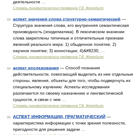
деятельности …
Словарь лингвистических терминов Т.В. Жеребило
аспект значения слова структурно-семантический
—
93
Структура значения слова, его внутренняя семантическая
производность (эпидигматика). В лексическом значении
слова закреплены типичные и отличительные признаки
явлений реального мира: 1) обыденное понятие; 2)
научное понятие; 3) коннотации; 4)&#8230; …
Словарь лингвистических терминов Т.В. Жеребило
аспект исследования
— Способ познания
94
действительности, помогающий выделить из нее отдельные
стороны, явления, объекты для того, чтобы подвергнуть их
специальному изучению. Аспекты исследования
различаются по своему назначению и лингвистической
сущности, в связи с чем …
Словарь лингвистических терминов Т.В. Жеребило
АСПЕКТ ИНФОРМАЦИИ, ПРАГМАТИЧЕСКИЙ
—
95
характеристика информации с точки зрения полезности,
пригодности для решения задачи …