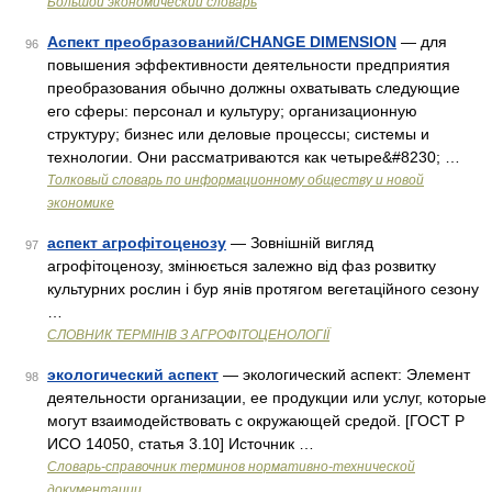
Большой экономический словарь
Аспект преобразований/CHANGE DIMENSION
— для
96
повышения эффективности деятельности предприятия
преобразования обычно должны охватывать следующие
его сферы: персонал и культуру; организационную
структуру; бизнес или деловые процессы; системы и
технологии. Они рассматриваются как четыре&#8230; …
Толковый словарь по информационному обществу и новой
экономике
аспект агрофітоценозу
— Зовнішній вигляд
97
агрофітоценозу, змінюється залежно від фаз розвитку
культурних рослин і бур янів протягом вегетаційного сезону
…
СЛОВНИК ТЕРМІНІВ З АГРОФІТОЦЕНОЛОГІЇ
экологический аспект
— экологический аспект: Элемент
98
деятельности организации, ее продукции или услуг, которые
могут взаимодействовать с окружающей средой. [ГОСТ Р
ИСО 14050, статья 3.10] Источник …
Словарь-справочник терминов нормативно-технической
документации